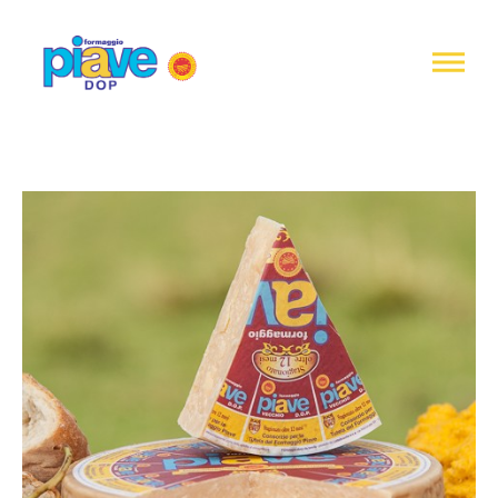
Informativa
sulla
raccolta
Formaggio
Piave
DOP