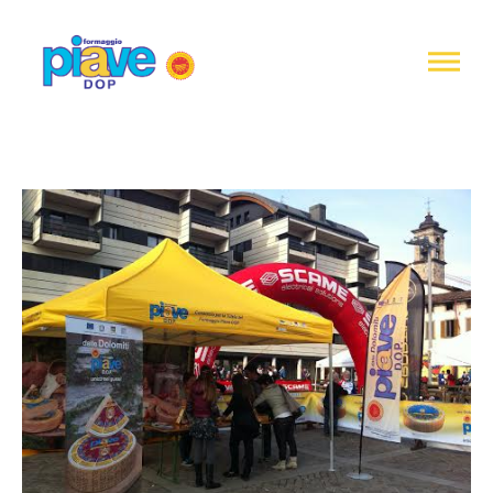
Informativa
sulla
raccolta
Formaggio
Piave
DOP