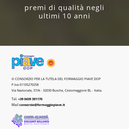
premi di qualità negli
ultimi 10 anni
Formaggio
© CONSORZIO PER LA TUTELA DEL FORMAGGIO PIAVE DOP
Piave
P.Iva 01105270258
DOP
Via Nazionale, 57/A - 32030 Busche, Cesiomaggiore BL - Italia.
Tel.
+39 0439 391170
Mail
consorzio@formaggiopiave.it