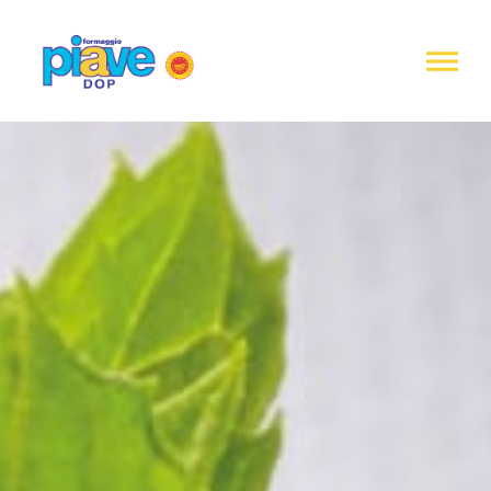
Informativa
sulla
raccolta
Formaggio
Piave
DOP