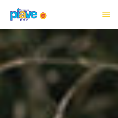
Informativa
sulla
raccolta
Formaggio
Piave
DOP