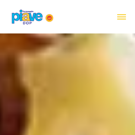
Informativa
sulla
raccolta
Formaggio
Piave
DOP