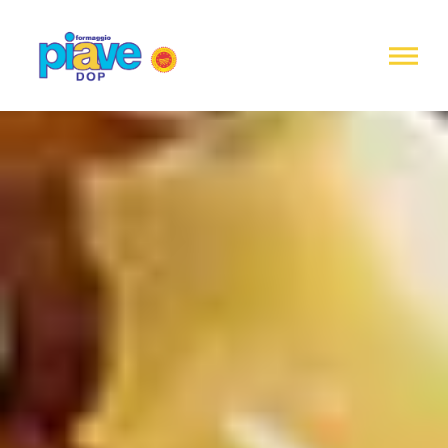
Informativa
sulla
raccolta
Formaggio
Piave
DOP