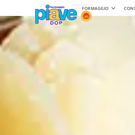
Formaggio
Informativa
FORMAGGIO
CON
Piave
sulla
raccolta
DOP